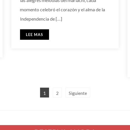
las alegres melodías del mariachi, cada
momento celebró el corazón y el alma de la
Independencia de […]
LEE MAS
1
2
Siguiente