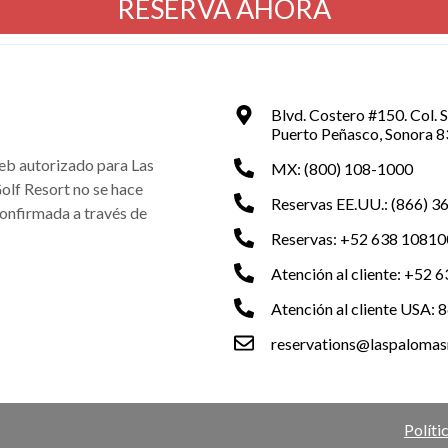
RESERVA AHORA
Blvd. Costero #150. Col. 
Puerto Peñasco, Sonora 
web autorizado para Las
MX: (800) 108-1000
lf Resort no se hace
Reservas EE.UU.: (866) 
confirmada a través de
Reservas: +52 638 1081
Atención al cliente: +52
Atención al cliente USA:
reservations@laspalomasr
Políti