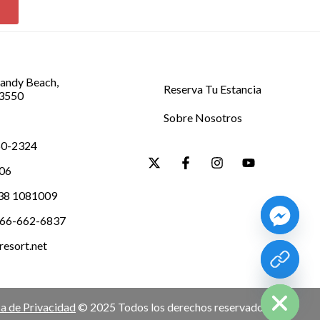
Sandy Beach,
Reserva Tu Estancia
83550
Sobre Nosotros
360-2324
006
 638 1081009
 866-662-6837
esort.net
chaty
Hide
ca de Privacidad
© 2025 Todos los derechos reservados