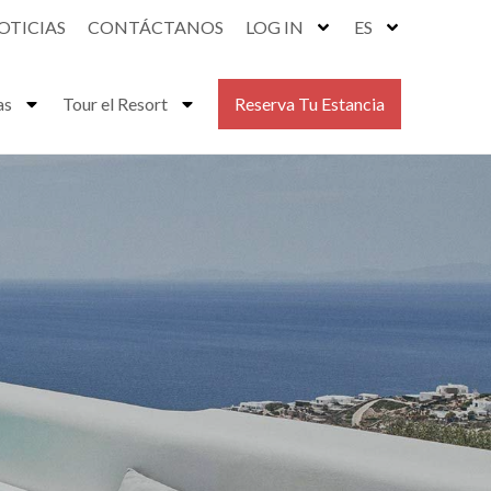
OTICIAS
CONTÁCTANOS
LOG IN
ES
as
Tour el Resort
Reserva Tu Estancia