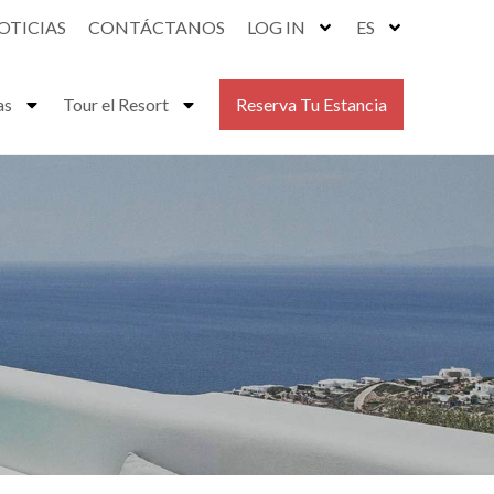
OTICIAS
CONTÁCTANOS
LOG IN
ES
as
Tour el Resort
Reserva Tu Estancia